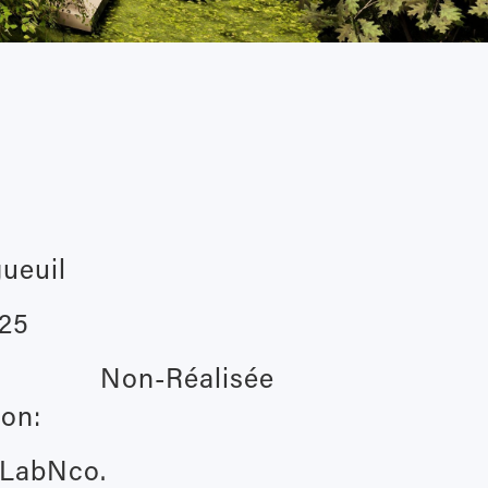
ueuil
25
Non-Réalisée
ion:
LabNco.