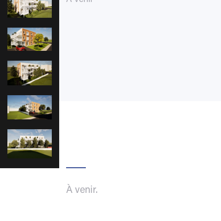
À venir
À venir.