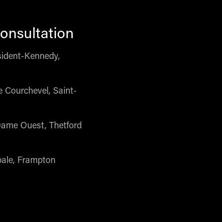
onsultation
sident-Kennedy,
e Courchevel, Saint-
Dame Ouest, Thetford
pale, Frampton