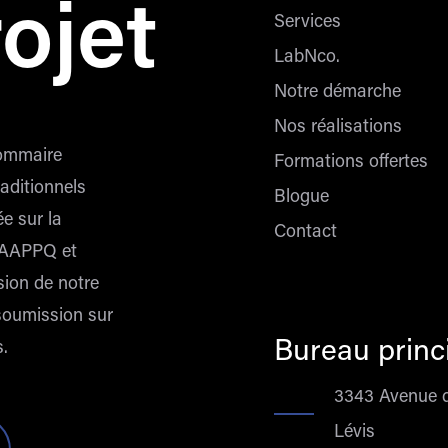
rojet
Services
LabNco.
Notre démarche
Nos réalisations
sommaire
Formations offertes
raditionnels
Blogue
ée sur la
Contact
l’AAPPQ et
sion de notre
soumission sur
Bureau princ
s.
3343 Avenue d
Lévis