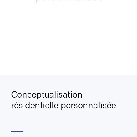
Slide 1 of 2.
Conceptualisation
résidentielle personnalisée